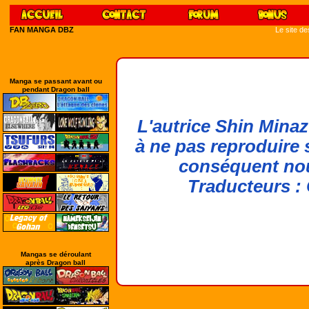
FAN MANGA DBZ
Le site d
Manga se passant avant ou
pendant Dragon ball
L'autrice
Shin Minaz
à ne pas reproduire 
conséquent nou
Traducteurs : 
Mangas se déroulant
après Dragon ball