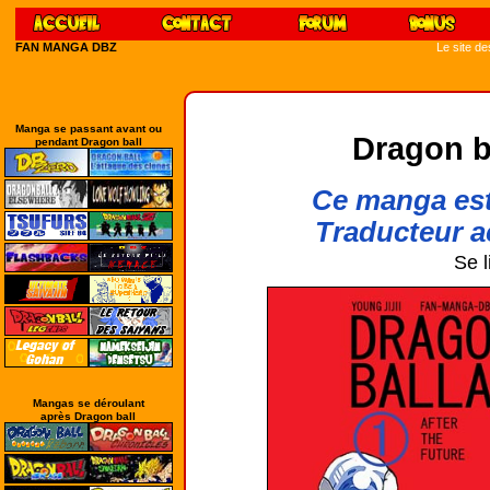
FAN MANGA DBZ
Le site d
Manga se passant avant ou
Dragon ba
pendant Dragon ball
Ce manga est 
Traducteur ac
Se l
Mangas se déroulant
après Dragon ball