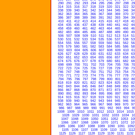
290
291
292
293
294
295
296
297
298
29
314
315
316
317
318
319
320
321
322
32
338
339
340
341
342
343
344
345
346
34
362
363
364
365
366
367
368
369
370
37
386
387
388
389
390
391
392
393
394
39
410
411
412
413
414
415
416
417
418
41
434
435
436
437
438
439
440
441
442
44
458
459
460
461
462
463
464
465
466
46
482
483
484
485
486
487
488
489
490
49
506
507
508
509
510
511
512
513
514
51
530
531
532
533
534
535
536
537
538
53
554
555
556
557
558
559
560
561
562
56
578
579
580
581
582
583
584
585
586
58
602
603
604
605
606
607
608
609
610
61
626
627
628
629
630
631
632
633
634
63
650
651
652
653
654
655
656
657
658
65
674
675
676
677
678
679
680
681
682
68
698
699
700
701
702
703
704
705
706
70
722
723
724
725
726
727
728
729
730
73
746
747
748
749
750
751
752
753
754
75
770
771
772
773
774
775
776
777
778
77
794
795
796
797
798
799
800
801
802
80
818
819
820
821
822
823
824
825
826
82
842
843
844
845
846
847
848
849
850
85
866
867
868
869
870
871
872
873
874
87
890
891
892
893
894
895
896
897
898
89
914
915
916
917
918
919
920
921
922
92
938
939
940
941
942
943
944
945
946
94
962
963
964
965
966
967
968
969
970
97
986
987
988
989
990
991
992
993
994
9
1008
1009
1010
1011
1012
1013
1014
1015
1028
1029
1030
1031
1032
1033
1034
1
1047
1048
1049
1050
1051
1052
1053
10
1066
1067
1068
1069
1070
1071
1072
10
1085
1086
1087
1088
1089
1090
1091
1092
1105
1106
1107
1108
1109
1110
1111
1112
1125
1126
1127
1128
1129
1130
1131
1132