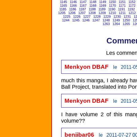
1145
1146
1147
1148
1149
1150
1151
1152
1165
1166
1167
1168
1169
1170
1171
1172
1185
1186
1187
1188
1189
1190
1191
1192
1205
1206
1207
1208
1209
1210
1211
1212
1225
1226
1227
1228
1229
1230
1231
1
1244
1245
1246
1247
1248
1249
1250
12
1263
1264
1265
12
Comment
Les comment
Menkyon DBAF
le 2011-0
much this manga, I already ha
Ball Project, translated into 
Menkyon DBAF
le 2011-0
I have volume 2 of this mang
volume??
benjibar06
le 2011-07-27 0