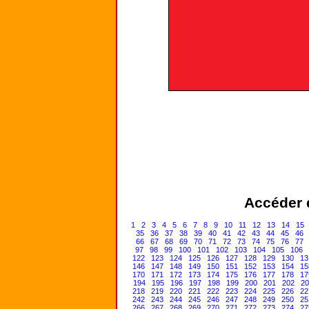
Accéder d
1
2
3
4
5
6
7
8
9
10
11
12
13
14
15
35
36
37
38
39
40
41
42
43
44
45
46
66
67
68
69
70
71
72
73
74
75
76
77
97
98
99
100
101
102
103
104
105
106
122
123
124
125
126
127
128
129
130
13
146
147
148
149
150
151
152
153
154
15
170
171
172
173
174
175
176
177
178
17
194
195
196
197
198
199
200
201
202
20
218
219
220
221
222
223
224
225
226
22
242
243
244
245
246
247
248
249
250
25
266
267
268
269
270
271
272
273
274
27