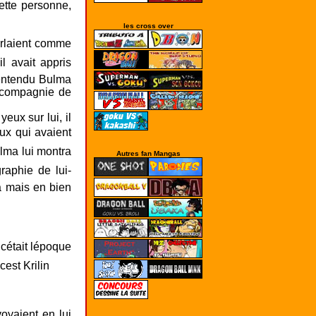
les cross over
Autres fan Mangas