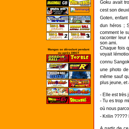
Mangas se déroulant pendant
ou après DBGT