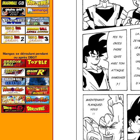
Mangas se déroulant pendant
ou après DBGT