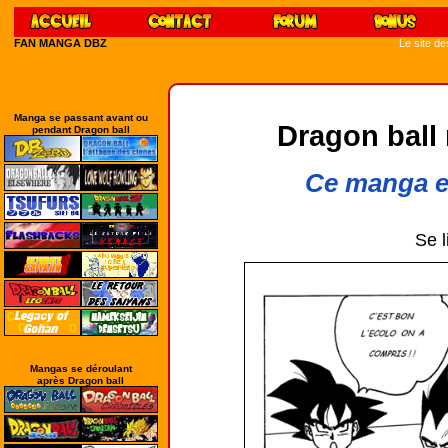
FAN MANGA DBZ
Le site d
Manga se passant avant ou
Dragon ball 
pendant Dragon ball
Ce manga es
Se l
Mangas se déroulant
après Dragon ball