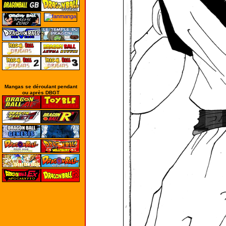
Mangas se déroulant pendant
ou après DBGT