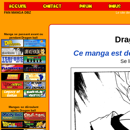
FAN MANGA DBZ
Le site d
Manga se passant avant ou
Dra
pendant Dragon ball
Ce manga est d
Se l
Mangas se déroulant
après Dragon ball