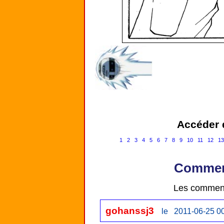
Accéder d
1
2
3
4
5
6
7
8
9
10
11
12
1
Comment
Les comment
gohanssj3
le 2011-06-25 0