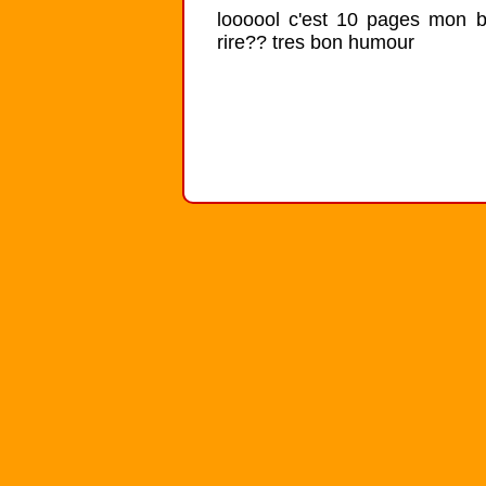
loooool c'est 10 pages mon bi
rire?? tres bon humour