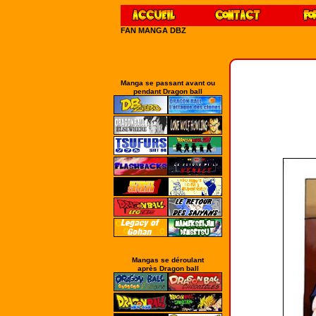
FAN MANGA DBZ
Manga se passant avant ou
pendant Dragon ball
Mangas se déroulant
après Dragon ball