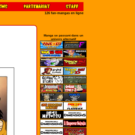
126 fan-mangas en ligne
Manga se passant dans un
univers alternatif