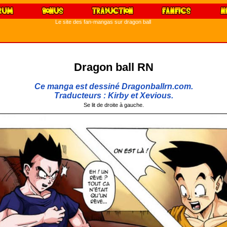
Le site des fan-mangas sur dragon ball
Dragon ball RN
Ce manga est dessiné Dragonballrn.com.
Traducteurs : Kirby et Xevious.
Se lit de droite à gauche.