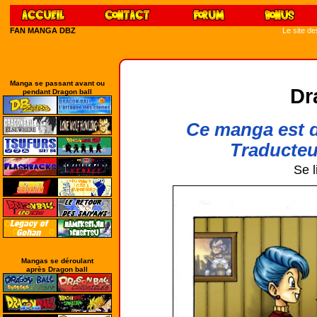
FAN MANGA DBZ
Le site d
Manga se passant avant ou
Dr
pendant Dragon ball
Ce manga est 
Traducteur
Se l
Mangas se déroulant
après Dragon ball