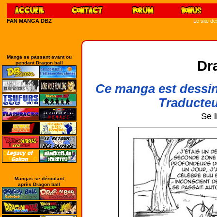
FAN MANGA DBZ
Le site d
Manga se passant avant ou
Dr
pendant Dragon ball
Ce manga est dessin
Traducteu
Se l
Mangas se déroulant
après Dragon ball