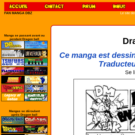
FAN MANGA DBZ
Le site d
Manga se passant avant ou
Dr
pendant Dragon ball
Ce manga est dessin
Traducteu
Se l
Mangas se déroulant
après Dragon ball