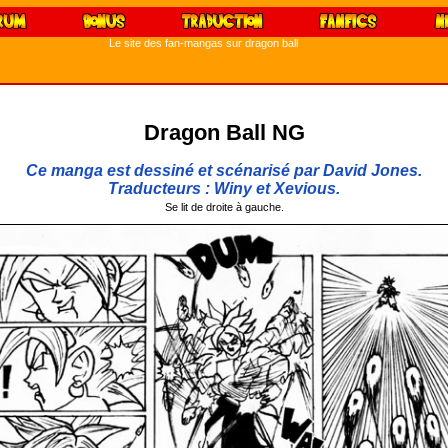
Le site des fan-mangas sur dragon ball
Dragon Ball NG
Ce manga est dessiné et scénarisé par David Jones.
Traducteurs : Winy et Xevious.
Se lit de droite à gauche.