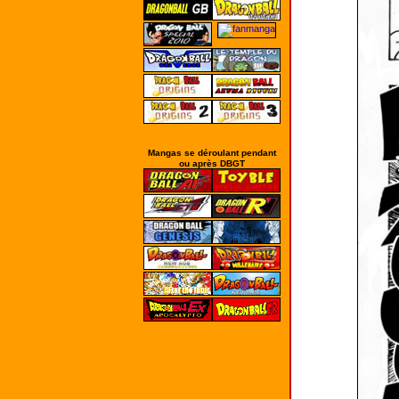
Mangas se déroulant pendant
ou après DBGT