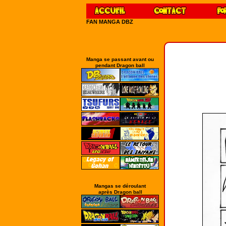
FAN MANGA DBZ
Manga se passant avant ou
pendant Dragon ball
Mangas se déroulant
après Dragon ball