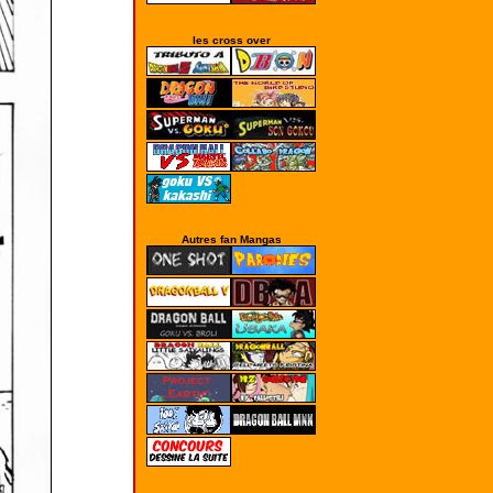
les cross over
Autres fan Mangas