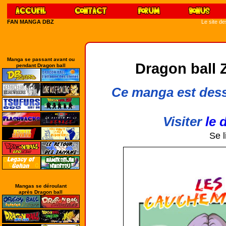
FAN MANGA DBZ
Le site d
Manga se passant avant ou
Dragon ball Z
pendant Dragon ball
Ce manga est dessin
Visiter
le 
Se l
Mangas se déroulant
après Dragon ball