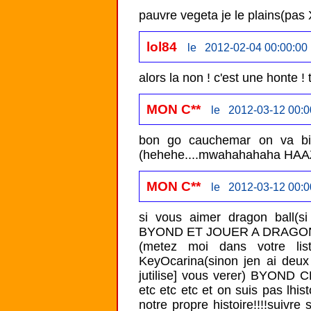
lol84
le 2012-02-04 00:00:00
alors la non ! c'est une honte 
MON C**
le 2012-03-12 00:0
bon go cauchemar on va bi
(hehehe....mwahahahaha H
MON C**
le 2012-03-12 00:0
si vous aimer dragon ball(s
BYOND ET JOUER A DRAGON 
(metez moi dans votre li
KeyOcarina(sinon jen ai deux 
jutilise] vous verer) BYOND C
etc etc etc et on suis pas lhis
notre propre histoire!!!!suivre 