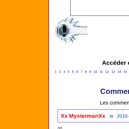
Accéder d
1
2
3
4
5
6
7
8
9
10
11
12
13
14
15
Comment
Les comment
Xx MystermanXx
le 2010-