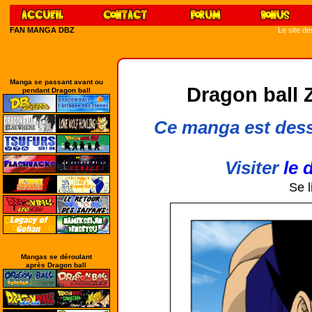
FAN MANGA DBZ
Le site d
Manga se passant avant ou
Dragon ball Z
pendant Dragon ball
Ce manga est dessin
Visiter
le 
Se l
Mangas se déroulant
après Dragon ball