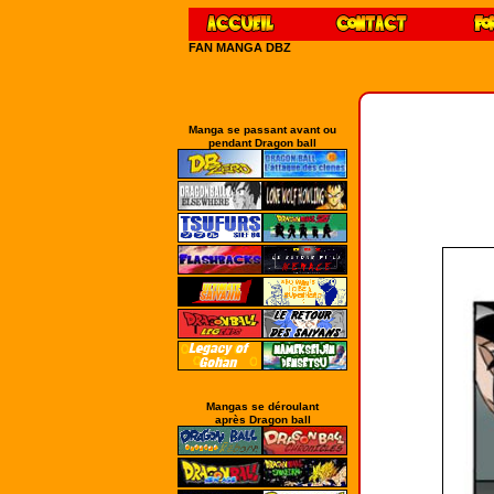
FAN MANGA DBZ
Manga se passant avant ou
pendant Dragon ball
Mangas se déroulant
après Dragon ball