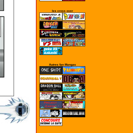
les cross over
Autres fan Mangas