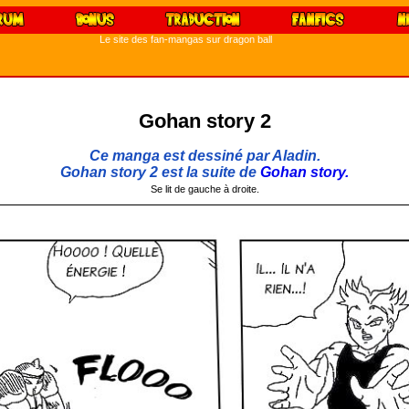
Le site des fan-mangas sur dragon ball
Gohan story 2
Ce manga est dessiné par Aladin.
Gohan story 2 est la suite de
Gohan story.
Se lit de gauche à droite.