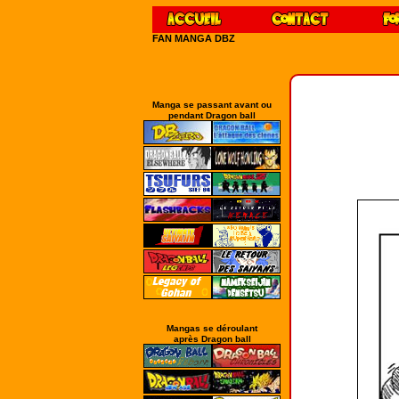
FAN MANGA DBZ
Manga se passant avant ou
pendant Dragon ball
Mangas se déroulant
après Dragon ball