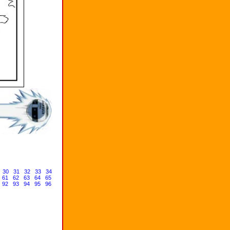
30
31
32
33
34
61
62
63
64
65
92
93
94
95
96