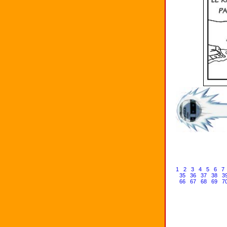
1
2
3
4
5
6
7
35
36
37
38
3
66
67
68
69
7