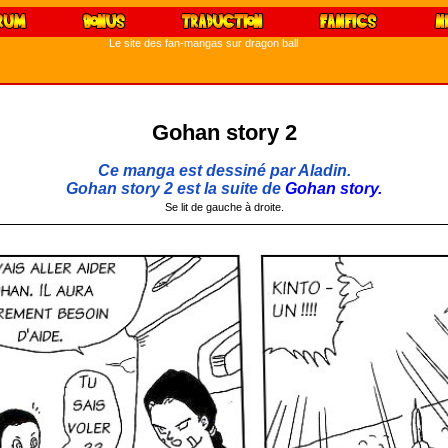
Le site des fan-mangas sur dragon ball
Gohan story 2
Ce manga est dessiné par Aladin.
Gohan story 2 est la suite de
Gohan story.
Se lit de gauche à droite.