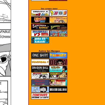
les cross over
Autres fan Mangas