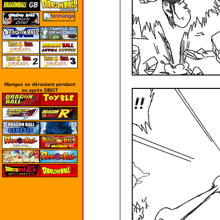
Mangas se déroulant pendant
ou après DBGT