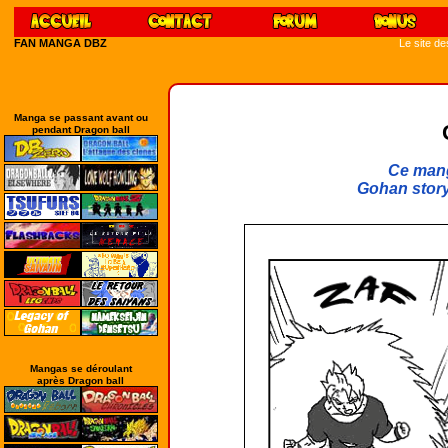
FAN MANGA DBZ
Le site d
Manga se passant avant ou
pendant Dragon ball
Ce mang
Gohan story 
Mangas se déroulant
après Dragon ball