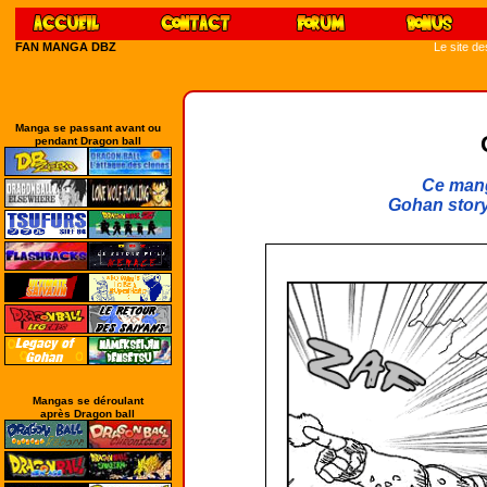
FAN MANGA DBZ
Le site d
Manga se passant avant ou
pendant Dragon ball
Ce mang
Gohan story 
Mangas se déroulant
après Dragon ball