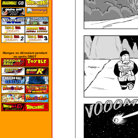
Mangas se déroulant pendant
ou après DBGT