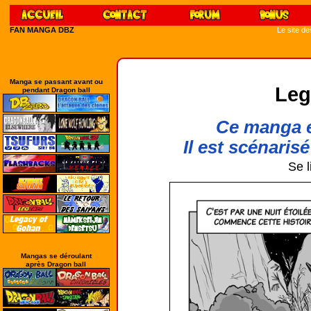
FAN MANGA DBZ
Le site d
Manga se passant avant ou
Leg
pendant Dragon ball
Ce manga e
Il est scénarisé
Se l
Mangas se déroulant
après Dragon ball