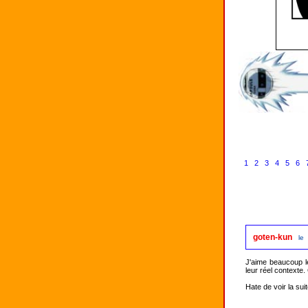
1
2
3
4
5
6
goten-kun
le
J'aime beaucoup le
leur réel contexte.
Hate de voir la suit