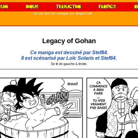
Le site des fan-mangas sur dragon ball
Legacy of Gohan
Ce manga est dessiné par Stef84.
Il est scénarisé par Loïc Solaris et Stef84.
Se lit de gauche à droite.