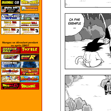
Mangas se déroulant pendant
ou après DBGT