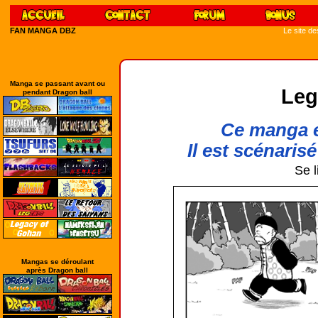
FAN MANGA DBZ
Le site d
Manga se passant avant ou
Leg
pendant Dragon ball
Ce manga e
Il est scénarisé
Se l
Mangas se déroulant
après Dragon ball