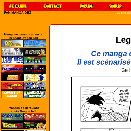
FAN MANGA DBZ
Le site d
Manga se passant avant ou
Leg
pendant Dragon ball
Ce manga e
Il est scénarisé
Se l
Mangas se déroulant
après Dragon ball