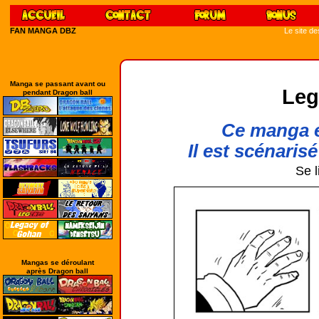
FAN MANGA DBZ
Le site d
Manga se passant avant ou
Leg
pendant Dragon ball
Ce manga e
Il est scénarisé
Se l
Mangas se déroulant
après Dragon ball