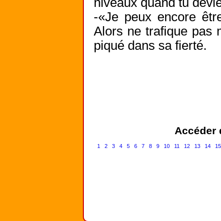
niveaux quand tu devie
-«Je peux encore être
Alors ne trafique pas
Accéder d
1
2
3
4
5
6
7
8
9
10
11
12
13
14
1