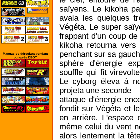
saïyens. Le kikoha pa
avala les quelques tr
Végéta. Le super saïye
frappant d'un coup de 
kikoha retourna vers 
penchant sur sa gauch
Mangas se déroulant pendant
ou après DBGT
sphère d'énergie ex
souffle qui fit virevo
Le cyborg éleva à no
projeta une seconde
attaque d'énergie enc
fondit sur Végéta et le
en arrière. L'espace 
même celui du vent ne
alors lentement la têt