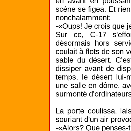
en avant en poussan
scène se figea. Et rie
nonchalamment:
-«Oups! Je crois que 
Sur ce, C-17 s'effo
désormais hors servi
coulait à flots de son 
sable du désert. C'e
dissiper avant de dis
temps, le désert lui-
une salle en dôme, ave
surmonté d'ordinateurs
La porte coulissa, lai
souriant d'un air provo
-«Alors? Que penses-t