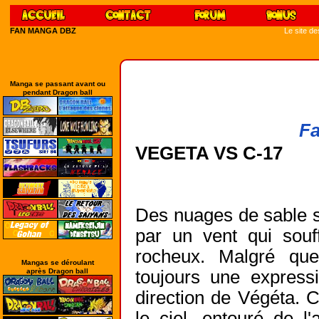
FAN MANGA DBZ
Le site d
Manga se passant avant ou
pendant Dragon ball
Fa
VEGETA VS C-17
Des nuages de sable s
par un vent qui sou
rocheux. Malgré quel
Mangas se déroulant
après Dragon ball
toujours une express
direction de Végéta. 
le ciel, entouré de l