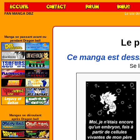
FAN MANGA DBZ
Le site d
Manga se passant avant ou
Le p
pendant Dragon ball
Ce manga est dessi
Se l
Mangas se déroulant
après Dragon ball