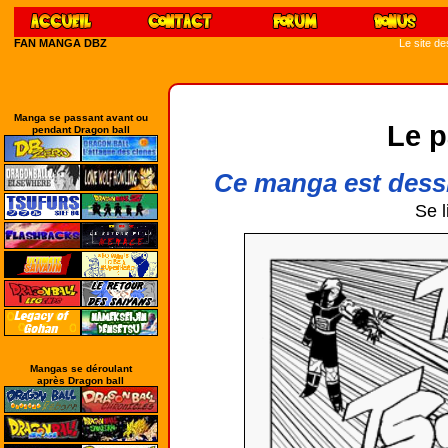
FAN MANGA DBZ
Le site d
Manga se passant avant ou
Le p
pendant Dragon ball
Ce manga est dessi
Se l
Mangas se déroulant
après Dragon ball