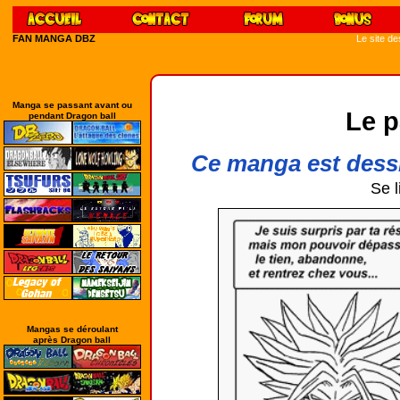
FAN MANGA DBZ
Le site d
Manga se passant avant ou
Le p
pendant Dragon ball
Ce manga est dessi
Se l
Mangas se déroulant
après Dragon ball