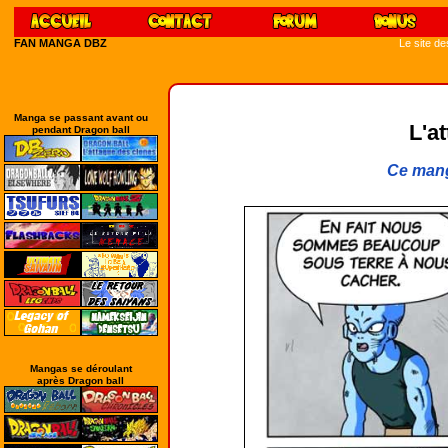
FAN MANGA DBZ
Le site d
Manga se passant avant ou
L'a
pendant Dragon ball
Ce mang
Mangas se déroulant
après Dragon ball