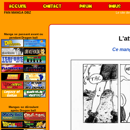
FAN MANGA DBZ
Le site d
Manga se passant avant ou
L'a
pendant Dragon ball
Ce mang
Mangas se déroulant
après Dragon ball