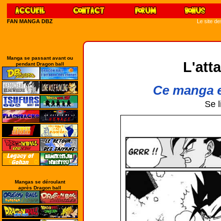
FAN MANGA DBZ
Le site d
Manga se passant avant ou
L'att
pendant Dragon ball
Ce manga e
Se l
Mangas se déroulant
après Dragon ball