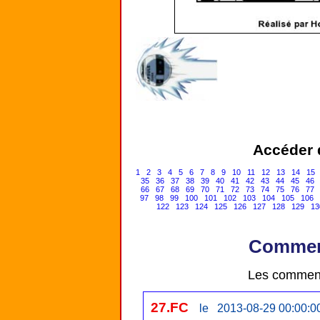
Accéder d
1
2
3
4
5
6
7
8
9
10
11
12
13
14
15
35
36
37
38
39
40
41
42
43
44
45
46
66
67
68
69
70
71
72
73
74
75
76
77
97
98
99
100
101
102
103
104
105
106
122
123
124
125
126
127
128
129
13
Comment
Les comment
27.FC
le 2013-08-29 00:00:0