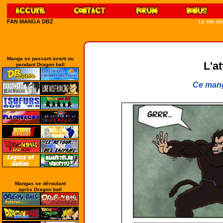
FAN MANGA DBZ
Le site d
Manga se passant avant ou
L'a
pendant Dragon ball
Ce mang
Mangas se déroulant
après Dragon ball