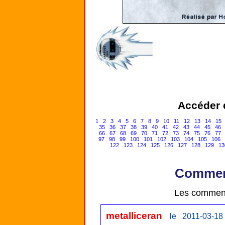
Accéder d
1
2
3
4
5
6
7
8
9
10
11
12
13
14
15
35
36
37
38
39
40
41
42
43
44
45
46
66
67
68
69
70
71
72
73
74
75
76
77
97
98
99
100
101
102
103
104
105
106
122
123
124
125
126
127
128
129
13
Comment
Les comment
metalliceran
le 2011-03-18 