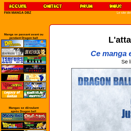
FAN MANGA DBZ
Le site d
Manga se passant avant ou
L'att
pendant Dragon ball
Ce manga e
Se l
Mangas se déroulant
après Dragon ball