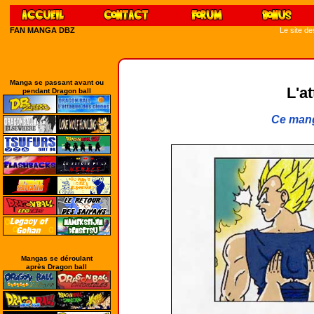
FAN MANGA DBZ
Le site d
Manga se passant avant ou
L'a
pendant Dragon ball
Ce mang
Mangas se déroulant
après Dragon ball