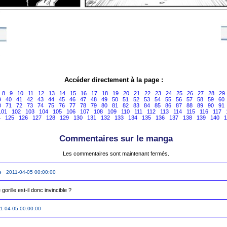
Accéder directement à la page :
8
9
10
11
12
13
14
15
16
17
18
19
20
21
22
23
24
25
26
27
28
29
9
40
41
42
43
44
45
46
47
48
49
50
51
52
53
54
55
56
57
58
59
60
0
71
72
73
74
75
76
77
78
79
80
81
82
83
84
85
86
87
88
89
90
91
101
102
103
104
105
106
107
108
109
110
111
112
113
114
115
116
117
4
125
126
127
128
129
130
131
132
133
134
135
136
137
138
139
140
1
Commentaires sur le manga
Les commentaires sont maintenant fermés.
le 2011-04-05 00:00:00
gorille est-il donc invincible ?
1-04-05 00:00:00