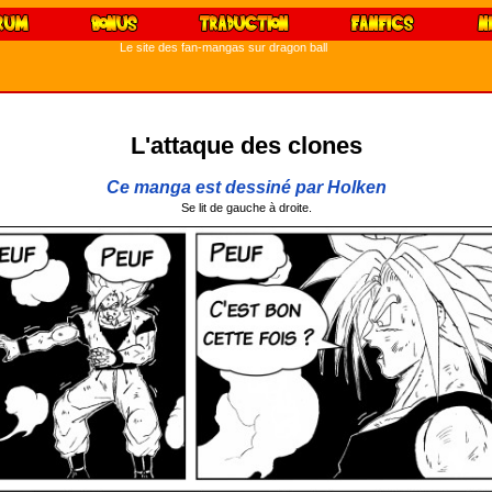
Le site des fan-mangas sur dragon ball
L'attaque des clones
Ce manga est dessiné par Holken
Se lit de gauche à droite.