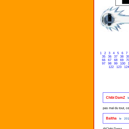
1
2
3
4
5
6
7
35
36
37
38
3
66
67
68
69
7
97
98
99
100
122
123
12
Chibi DamZ
pas mal du tout, ce 
Baltha
le 201
@Chibi Damz
