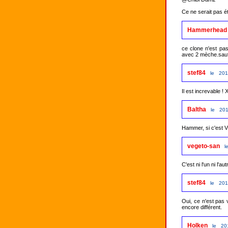
Ce ne serait pas é
Hammerhead
ce clone n'est pa
avec 2 mèche.sauf 
stef84
le 201
Il est increvable ! 
Baltha
le 201
Hammer, si c'est V
vegeto-san
l
C'est ni l'un ni l'
stef84
le 201
Oui, ce n'est pas 
encore différent.
Holken
le 20