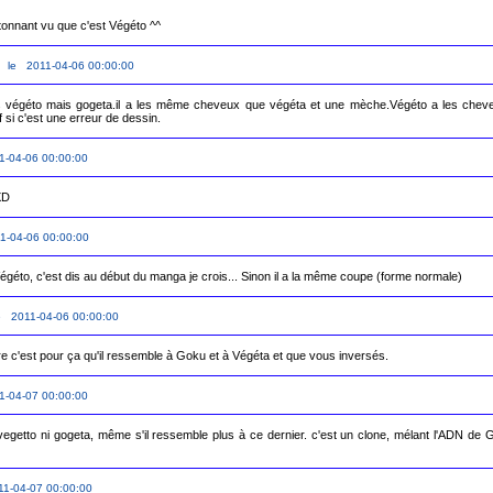
tonnant vu que c'est Végéto ^^
le 2011-04-06 00:00:00
s végéto mais gogeta.il a les même cheveux que végéta et une mèche.Végéto a les chev
si c'est une erreur de dessin.  
1-04-06 00:00:00
XD
1-04-06 00:00:00
égéto, c'est dis au début du manga je crois... Sinon il a la même coupe (forme normale)
e 2011-04-06 00:00:00
autre c'est pour ça qu'il ressemble à Goku et à Végéta et que vous inversés.
1-04-07 00:00:00
vegetto ni gogeta, même s'il ressemble plus à ce dernier. c'est un clone, mélant l'ADN de G
11-04-07 00:00:00