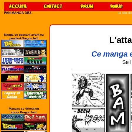
FAN MANGA DBZ
Le site d
Manga se passant avant ou
L'att
pendant Dragon ball
Ce manga e
Se l
Mangas se déroulant
après Dragon ball