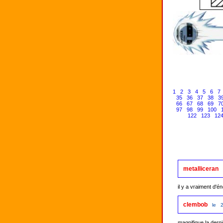
1
2
3
4
5
6
7
35
36
37
38
3
66
67
68
69
7
97
98
99
100
122
123
12
metalliceran
il y a vraiment d'én
clembob
le 2
magnifique la dern