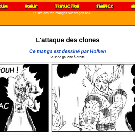
Le site des fan-mangas sur dragon ball
L'attaque des clones
Ce manga est dessiné par Holken
Se lit de gauche à droite.