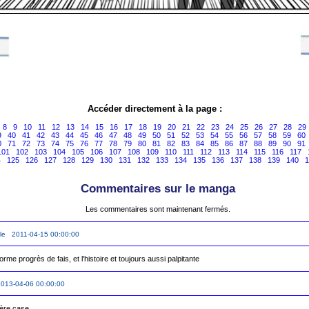
Accéder directement à la page :
8
9
10
11
12
13
14
15
16
17
18
19
20
21
22
23
24
25
26
27
28
29
9
40
41
42
43
44
45
46
47
48
49
50
51
52
53
54
55
56
57
58
59
60
0
71
72
73
74
75
76
77
78
79
80
81
82
83
84
85
86
87
88
89
90
91
101
102
103
104
105
106
107
108
109
110
111
112
113
114
115
116
117
4
125
126
127
128
129
130
131
132
133
134
135
136
137
138
139
140
1
Commentaires sur le manga
Les commentaires sont maintenant fermés.
le 2011-04-15 00:00:00
orme progrès de fais, et l'histoire et toujours aussi palpitante
013-04-06 00:00:00
ière case