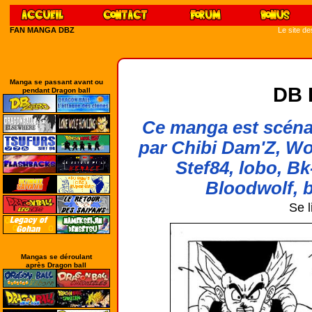
FAN MANGA DBZ
Le site d
Manga se passant avant ou
DB 
pendant Dragon ball
Ce manga est scénar
par Chibi Dam'Z, Wo
Stef84, lobo, Bk
Bloodwolf, b
Se l
Mangas se déroulant
après Dragon ball