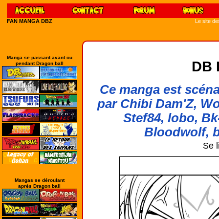
FAN MANGA DBZ
Le site d
Manga se passant avant ou
DB 
pendant Dragon ball
Ce manga est scénar
par Chibi Dam'Z, Wo
Stef84, lobo, Bk
Bloodwolf, b
Se l
Mangas se déroulant
après Dragon ball