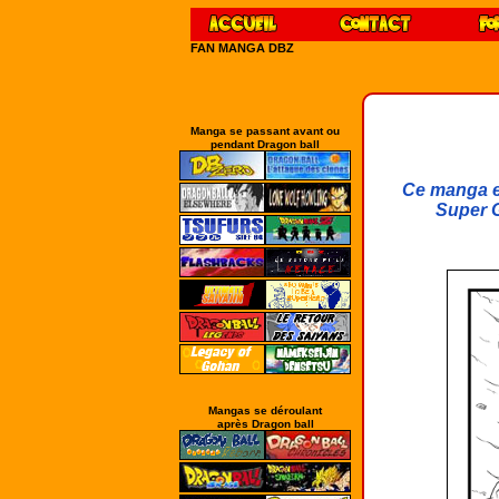
FAN MANGA DBZ
Manga se passant avant ou
pendant Dragon ball
Ce manga es
Super G
Mangas se déroulant
après Dragon ball