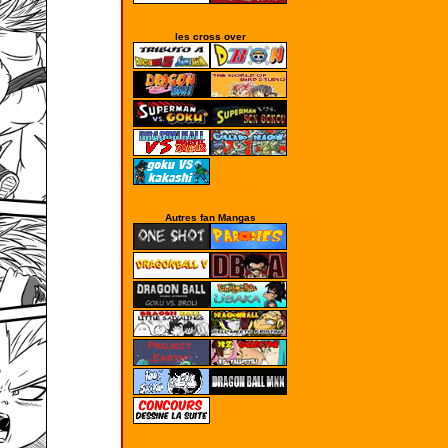
les cross over
Autres fan Mangas