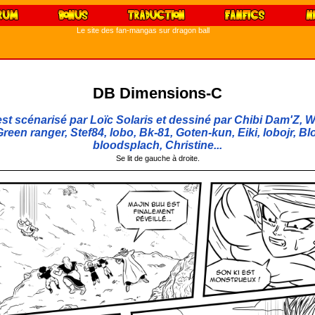
Le site des fan-mangas sur dragon ball
DB Dimensions-C
t scénarisé par Loïc Solaris et dessiné par Chibi Dam'Z, W
reen ranger, Stef84, lobo, Bk-81, Goten-kun, Eiki, lobojr, Bl
bloodsplach, Christine...
Se lit de gauche à droite.