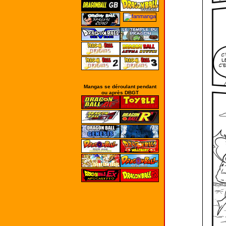
Mangas se déroulant pendant
ou après DBGT