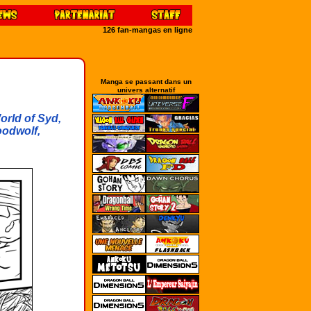
126 fan-mangas en ligne
Manga se passant dans un
univers alternatif
orld of Syd,
oodwolf,