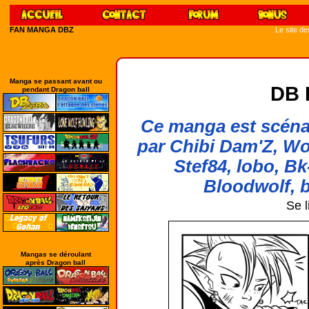
FAN MANGA DBZ
Le site d
Manga se passant avant ou
DB 
pendant Dragon ball
Ce manga est scénar
par Chibi Dam'Z, Wo
Stef84, lobo, Bk
Bloodwolf, b
Se l
Mangas se déroulant
après Dragon ball