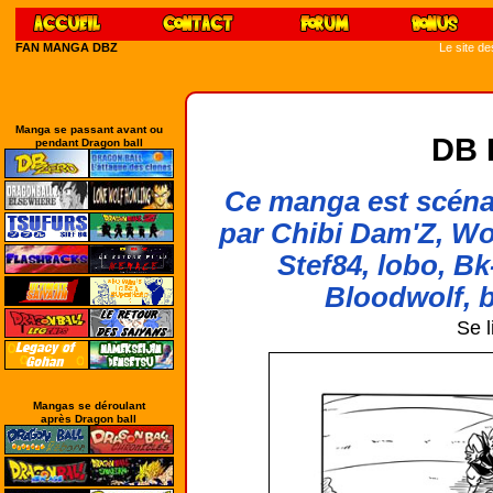
FAN MANGA DBZ
Le site d
Manga se passant avant ou
DB 
pendant Dragon ball
Ce manga est scénar
par Chibi Dam'Z, Wo
Stef84, lobo, Bk
Bloodwolf, b
Se l
Mangas se déroulant
après Dragon ball