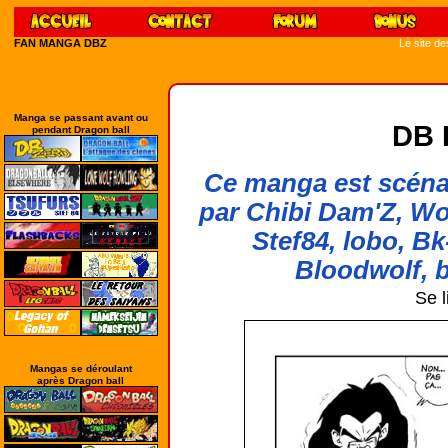
FAN MANGA DBZ
Le site d
Manga se passant avant ou
DB 
pendant Dragon ball
Ce manga est scénar
par Chibi Dam'Z, Wo
Stef84, lobo, Bk
Bloodwolf, b
Se l
Mangas se déroulant
après Dragon ball