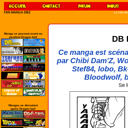
FAN MANGA DBZ
Le site d
Manga se passant avant ou
DB 
pendant Dragon ball
Ce manga est scénar
par Chibi Dam'Z, Wo
Stef84, lobo, Bk
Bloodwolf, b
Se l
Mangas se déroulant
après Dragon ball