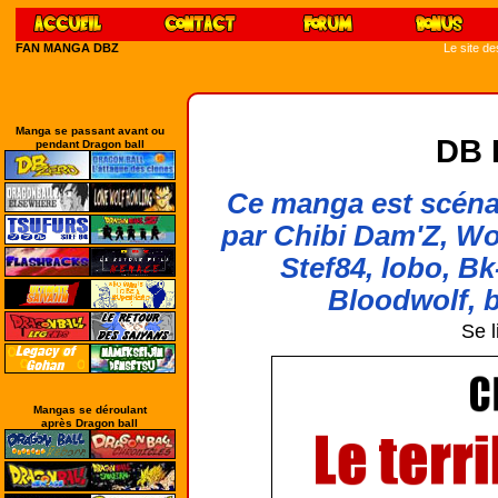
FAN MANGA DBZ
Le site d
Manga se passant avant ou
DB 
pendant Dragon ball
Ce manga est scénar
par Chibi Dam'Z, Wo
Stef84, lobo, Bk
Bloodwolf, b
Se l
Mangas se déroulant
après Dragon ball