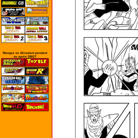
Mangas se déroulant pendant
ou après DBGT