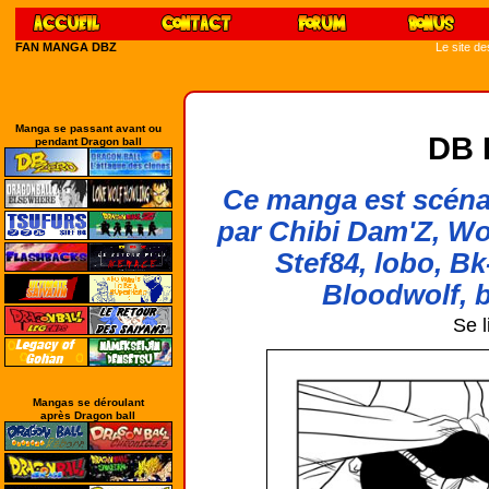
FAN MANGA DBZ
Le site d
Manga se passant avant ou
DB 
pendant Dragon ball
Ce manga est scénar
par Chibi Dam'Z, Wo
Stef84, lobo, Bk
Bloodwolf, b
Se l
Mangas se déroulant
après Dragon ball