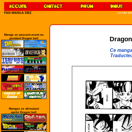
FAN MANGA DBZ
Le site d
Manga se passant avant ou
Dragon 
pendant Dragon ball
Ce manga 
Traducteu
Mangas se déroulant
après Dragon ball