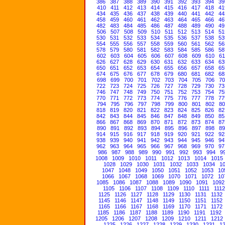
386
387
388
389
390
391
392
393
394
39
410
411
412
413
414
415
416
417
418
41
434
435
436
437
438
439
440
441
442
44
458
459
460
461
462
463
464
465
466
46
482
483
484
485
486
487
488
489
490
49
506
507
508
509
510
511
512
513
514
51
530
531
532
533
534
535
536
537
538
53
554
555
556
557
558
559
560
561
562
56
578
579
580
581
582
583
584
585
586
58
602
603
604
605
606
607
608
609
610
61
626
627
628
629
630
631
632
633
634
63
650
651
652
653
654
655
656
657
658
65
674
675
676
677
678
679
680
681
682
68
698
699
700
701
702
703
704
705
706
70
722
723
724
725
726
727
728
729
730
73
746
747
748
749
750
751
752
753
754
75
770
771
772
773
774
775
776
777
778
77
794
795
796
797
798
799
800
801
802
80
818
819
820
821
822
823
824
825
826
82
842
843
844
845
846
847
848
849
850
85
866
867
868
869
870
871
872
873
874
87
890
891
892
893
894
895
896
897
898
89
914
915
916
917
918
919
920
921
922
92
938
939
940
941
942
943
944
945
946
94
962
963
964
965
966
967
968
969
970
97
986
987
988
989
990
991
992
993
994
9
1008
1009
1010
1011
1012
1013
1014
1015
1028
1029
1030
1031
1032
1033
1034
1
1047
1048
1049
1050
1051
1052
1053
10
1066
1067
1068
1069
1070
1071
1072
10
1085
1086
1087
1088
1089
1090
1091
1092
1105
1106
1107
1108
1109
1110
1111
1112
1125
1126
1127
1128
1129
1130
1131
1132
1145
1146
1147
1148
1149
1150
1151
1152
1165
1166
1167
1168
1169
1170
1171
1172
1185
1186
1187
1188
1189
1190
1191
1192
1205
1206
1207
1208
1209
1210
1211
1212
1225
1226
1227
1228
1229
1230
1231
1