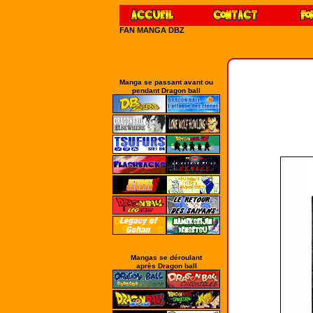
FAN MANGA DBZ
Manga se passant avant ou
pendant Dragon ball
Mangas se déroulant
après Dragon ball