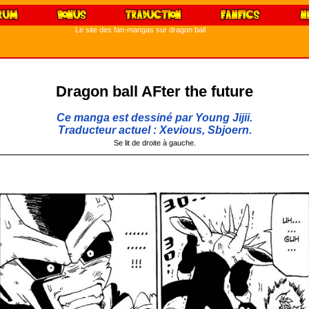
Le site des fan-mangas sur dragon ball
Dragon ball AFter the future
Ce manga est dessiné par Young Jijii.
Traducteur actuel : Xevious, Sbjoern.
Se lit de droite à gauche.