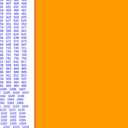
06
407
408
409
30
431
432
433
54
455
456
457
78
479
480
481
02
503
504
505
26
527
528
529
50
551
552
553
74
575
576
577
98
599
600
601
22
623
624
625
46
647
648
649
70
671
672
673
94
695
696
697
18
719
720
721
42
743
744
745
66
767
768
769
90
791
792
793
14
815
816
817
38
839
840
841
62
863
864
865
86
887
888
889
10
911
912
913
34
935
936
937
58
959
960
961
82
983
984
985
1005
1006
1007
4
1025
1026
1027
1044
1045
1046
063
1064
1065
082
1083
1084
1
1102
1103
1104
1122
1123
1124
1142
1143
1144
1162
1163
1164
1182
1183
1184
1202
1203
1204
1
1222
1223
1224