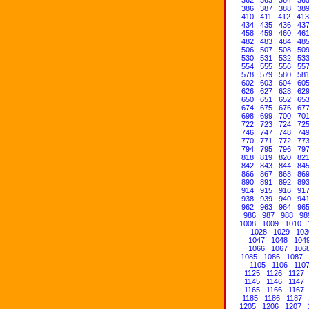
386
387
388
38
410
411
412
413
434
435
436
43
458
459
460
46
482
483
484
48
506
507
508
50
530
531
532
53
554
555
556
55
578
579
580
58
602
603
604
60
626
627
628
62
650
651
652
65
674
675
676
67
698
699
700
70
722
723
724
72
746
747
748
74
770
771
772
77
794
795
796
79
818
819
820
82
842
843
844
84
866
867
868
86
890
891
892
89
914
915
916
91
938
939
940
94
962
963
964
96
986
987
988
98
1008
1009
1010
1028
1029
103
1047
1048
104
1066
1067
106
1085
1086
1087
1105
1106
110
1125
1126
1127
1145
1146
1147
1165
1166
1167
1185
1186
1187
1205
1206
1207