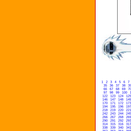
1
2
3
4
5
6
7
35
36
37
38
3
66
67
68
69
7
97
98
99
100
122
123
124
12
146
147
148
14
170
171
172
17
194
195
196
19
218
219
220
22
242
243
244
24
266
267
268
26
290
291
292
29
314
315
316
31
338
339
340
34
362
363
364
36