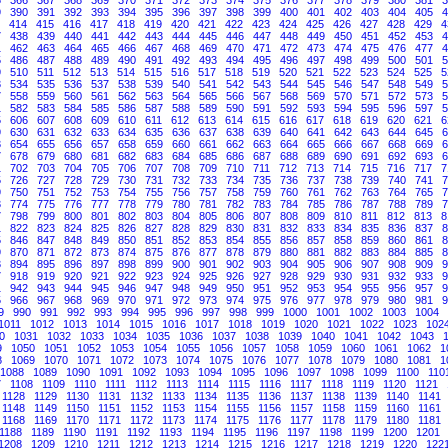
9
390
391
392
393
394
395
396
397
398
399
400
401
402
403
404
405
4
414
415
416
417
418
419
420
421
422
423
424
425
426
427
428
429
4
7
438
439
440
441
442
443
444
445
446
447
448
449
450
451
452
453
4
1
462
463
464
465
466
467
468
469
470
471
472
473
474
475
476
477
4
5
486
487
488
489
490
491
492
493
494
495
496
497
498
499
500
501
5
9
510
511
512
513
514
515
516
517
518
519
520
521
522
523
524
525
5
3
534
535
536
537
538
539
540
541
542
543
544
545
546
547
548
549
5
7
558
559
560
561
562
563
564
565
566
567
568
569
570
571
572
573
5
1
582
583
584
585
586
587
588
589
590
591
592
593
594
595
596
597
5
5
606
607
608
609
610
611
612
613
614
615
616
617
618
619
620
621
6
9
630
631
632
633
634
635
636
637
638
639
640
641
642
643
644
645
6
3
654
655
656
657
658
659
660
661
662
663
664
665
666
667
668
669
6
7
678
679
680
681
682
683
684
685
686
687
688
689
690
691
692
693
6
1
702
703
704
705
706
707
708
709
710
711
712
713
714
715
716
717
7
5
726
727
728
729
730
731
732
733
734
735
736
737
738
739
740
741
7
9
750
751
752
753
754
755
756
757
758
759
760
761
762
763
764
765
7
3
774
775
776
777
778
779
780
781
782
783
784
785
786
787
788
789
7
7
798
799
800
801
802
803
804
805
806
807
808
809
810
811
812
813
8
1
822
823
824
825
826
827
828
829
830
831
832
833
834
835
836
837
8
5
846
847
848
849
850
851
852
853
854
855
856
857
858
859
860
861
8
9
870
871
872
873
874
875
876
877
878
879
880
881
882
883
884
885
8
3
894
895
896
897
898
899
900
901
902
903
904
905
906
907
908
909
9
7
918
919
920
921
922
923
924
925
926
927
928
929
930
931
932
933
9
1
942
943
944
945
946
947
948
949
950
951
952
953
954
955
956
957
9
5
966
967
968
969
970
971
972
973
974
975
976
977
978
979
980
981
9
9
990
991
992
993
994
995
996
997
998
999
1000
1001
1002
1003
1004
1011
1012
1013
1014
1015
1016
1017
1018
1019
1020
1021
1022
1023
102
0
1031
1032
1033
1034
1035
1036
1037
1038
1039
1040
1041
1042
1043
9
1050
1051
1052
1053
1054
1055
1056
1057
1058
1059
1060
1061
1062
1
8
1069
1070
1071
1072
1073
1074
1075
1076
1077
1078
1079
1080
1081
1
1088
1089
1090
1091
1092
1093
1094
1095
1096
1097
1098
1099
1100
110
7
1108
1109
1110
1111
1112
1113
1114
1115
1116
1117
1118
1119
1120
1121
1128
1129
1130
1131
1132
1133
1134
1135
1136
1137
1138
1139
1140
1141
1148
1149
1150
1151
1152
1153
1154
1155
1156
1157
1158
1159
1160
1161
1168
1169
1170
1171
1172
1173
1174
1175
1176
1177
1178
1179
1180
1181
1188
1189
1190
1191
1192
1193
1194
1195
1196
1197
1198
1199
1200
1201
1208
1209
1210
1211
1212
1213
1214
1215
1216
1217
1218
1219
1220
122