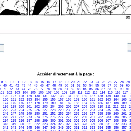
Accéder directement à la page :
8
9
10
11
12
13
14
15
16
17
18
19
20
21
22
23
24
25
26
27
28
29
9
40
41
42
43
44
45
46
47
48
49
50
51
52
53
54
55
56
57
58
59
60
0
71
72
73
74
75
76
77
78
79
80
81
82
83
84
85
86
87
88
89
90
91
101
102
103
104
105
106
107
108
109
110
111
112
113
114
115
116
117
5
126
127
128
129
130
131
132
133
134
135
136
137
138
139
140
141
1
9
150
151
152
153
154
155
156
157
158
159
160
161
162
163
164
165
1
3
174
175
176
177
178
179
180
181
182
183
184
185
186
187
188
189
1
7
198
199
200
201
202
203
204
205
206
207
208
209
210
211
212
213
2
1
222
223
224
225
226
227
228
229
230
231
232
233
234
235
236
237
2
5
246
247
248
249
250
251
252
253
254
255
256
257
258
259
260
261
2
9
270
271
272
273
274
275
276
277
278
279
280
281
282
283
284
285
2
3
294
295
296
297
298
299
300
301
302
303
304
305
306
307
308
309
3
7
318
319
320
321
322
323
324
325
326
327
328
329
330
331
332
333
3
1
342
343
344
345
346
347
348
349
350
351
352
353
354
355
356
357
3
5
366
367
368
369
370
371
372
373
374
375
376
377
378
379
380
381
3