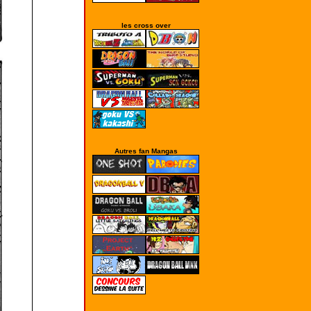
les cross over
Autres fan Mangas