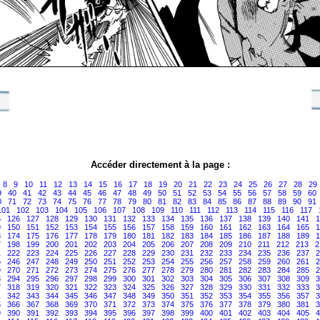
Accéder directement à la page :
8
9
10
11
12
13
14
15
16
17
18
19
20
21
22
23
24
25
26
27
28
29
9
40
41
42
43
44
45
46
47
48
49
50
51
52
53
54
55
56
57
58
59
60
0
71
72
73
74
75
76
77
78
79
80
81
82
83
84
85
86
87
88
89
90
91
101
102
103
104
105
106
107
108
109
110
111
112
113
114
115
116
117
5
126
127
128
129
130
131
132
133
134
135
136
137
138
139
140
141
1
9
150
151
152
153
154
155
156
157
158
159
160
161
162
163
164
165
1
3
174
175
176
177
178
179
180
181
182
183
184
185
186
187
188
189
1
7
198
199
200
201
202
203
204
205
206
207
208
209
210
211
212
213
2
1
222
223
224
225
226
227
228
229
230
231
232
233
234
235
236
237
2
5
246
247
248
249
250
251
252
253
254
255
256
257
258
259
260
261
2
9
270
271
272
273
274
275
276
277
278
279
280
281
282
283
284
285
2
3
294
295
296
297
298
299
300
301
302
303
304
305
306
307
308
309
3
7
318
319
320
321
322
323
324
325
326
327
328
329
330
331
332
333
3
1
342
343
344
345
346
347
348
349
350
351
352
353
354
355
356
357
3
5
366
367
368
369
370
371
372
373
374
375
376
377
378
379
380
381
3
9
390
391
392
393
394
395
396
397
398
399
400
401
402
403
404
405
4