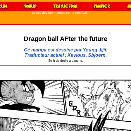
Le site des fan-mangas sur dragon ball
Dragon ball AFter the future
Ce manga est dessiné par Young Jijii.
Traducteur actuel : Xevious, Sbjoern.
Se lit de droite à gauche.