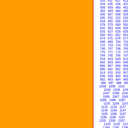
410
411
412
413
434
435
436
43
458
459
460
46
482
483
484
48
506
507
508
50
530
531
532
53
554
555
556
55
578
579
580
58
602
603
604
60
626
627
628
62
650
651
652
65
674
675
676
67
698
699
700
70
722
723
724
72
746
747
748
74
770
771
772
77
794
795
796
79
818
819
820
82
842
843
844
84
866
867
868
86
890
891
892
89
914
915
916
91
938
939
940
94
962
963
964
96
986
987
988
98
1008
1009
1010
1028
1029
103
1047
1048
104
1066
1067
106
1085
1086
1087
1105
1106
110
1125
1126
1127
1145
1146
1147
1165
1166
1167
1185
1186
1187
1205
1206
1207
1225
1226
122
1244
1245
124