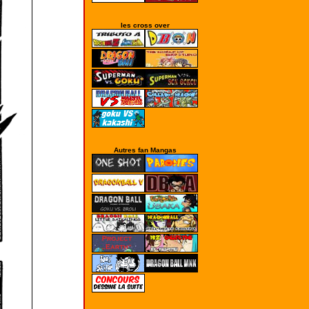
les cross over
Autres fan Mangas