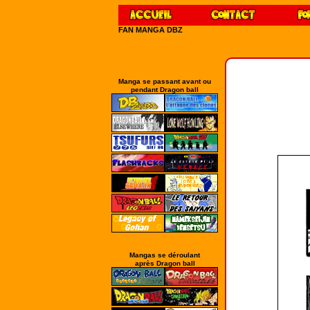
FAN MANGA DBZ
Manga se passant avant ou
pendant Dragon ball
Mangas se déroulant
après Dragon ball