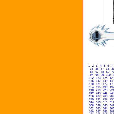
1
2
3
4
5
6
7
35
36
37
38
3
66
67
68
69
7
97
98
99
100
122
123
124
12
146
147
148
14
170
171
172
17
194
195
196
19
218
219
220
22
242
243
244
24
266
267
268
26
290
291
292
29
314
315
316
31
338
339
340
34
362
363
364
36
386
387
388
38