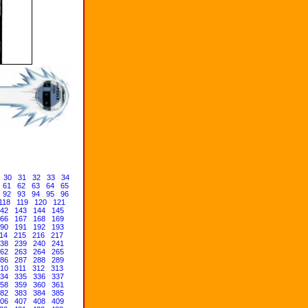
30
31
32
33
34
61
62
63
64
65
92
93
94
95
96
118
119
120
121
42
143
144
145
66
167
168
169
90
191
192
193
14
215
216
217
38
239
240
241
62
263
264
265
86
287
288
289
10
311
312
313
34
335
336
337
58
359
360
361
82
383
384
385
06
407
408
409