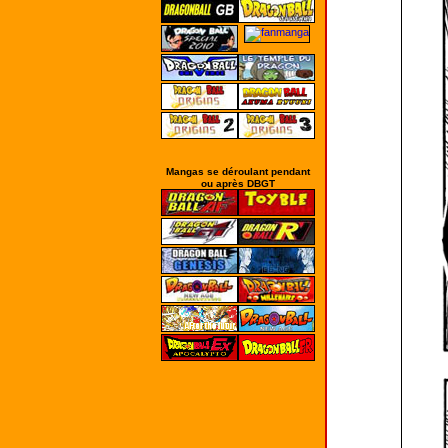
Mangas se déroulant pendant
ou après DBGT