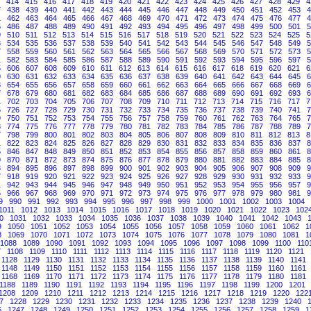
414
415
416
417
418
419
420
421
422
423
424
425
426
427
428
429
4
7
438
439
440
441
442
443
444
445
446
447
448
449
450
451
452
453
4
1
462
463
464
465
466
467
468
469
470
471
472
473
474
475
476
477
4
5
486
487
488
489
490
491
492
493
494
495
496
497
498
499
500
501
5
9
510
511
512
513
514
515
516
517
518
519
520
521
522
523
524
525
5
3
534
535
536
537
538
539
540
541
542
543
544
545
546
547
548
549
5
7
558
559
560
561
562
563
564
565
566
567
568
569
570
571
572
573
5
1
582
583
584
585
586
587
588
589
590
591
592
593
594
595
596
597
5
5
606
607
608
609
610
611
612
613
614
615
616
617
618
619
620
621
6
9
630
631
632
633
634
635
636
637
638
639
640
641
642
643
644
645
6
3
654
655
656
657
658
659
660
661
662
663
664
665
666
667
668
669
6
7
678
679
680
681
682
683
684
685
686
687
688
689
690
691
692
693
6
1
702
703
704
705
706
707
708
709
710
711
712
713
714
715
716
717
7
5
726
727
728
729
730
731
732
733
734
735
736
737
738
739
740
741
7
9
750
751
752
753
754
755
756
757
758
759
760
761
762
763
764
765
7
3
774
775
776
777
778
779
780
781
782
783
784
785
786
787
788
789
7
7
798
799
800
801
802
803
804
805
806
807
808
809
810
811
812
813
8
1
822
823
824
825
826
827
828
829
830
831
832
833
834
835
836
837
8
5
846
847
848
849
850
851
852
853
854
855
856
857
858
859
860
861
8
9
870
871
872
873
874
875
876
877
878
879
880
881
882
883
884
885
8
3
894
895
896
897
898
899
900
901
902
903
904
905
906
907
908
909
9
7
918
919
920
921
922
923
924
925
926
927
928
929
930
931
932
933
9
1
942
943
944
945
946
947
948
949
950
951
952
953
954
955
956
957
9
5
966
967
968
969
970
971
972
973
974
975
976
977
978
979
980
981
9
9
990
991
992
993
994
995
996
997
998
999
1000
1001
1002
1003
1004
1011
1012
1013
1014
1015
1016
1017
1018
1019
1020
1021
1022
1023
102
0
1031
1032
1033
1034
1035
1036
1037
1038
1039
1040
1041
1042
1043
9
1050
1051
1052
1053
1054
1055
1056
1057
1058
1059
1060
1061
1062
1
8
1069
1070
1071
1072
1073
1074
1075
1076
1077
1078
1079
1080
1081
1
1088
1089
1090
1091
1092
1093
1094
1095
1096
1097
1098
1099
1100
110
7
1108
1109
1110
1111
1112
1113
1114
1115
1116
1117
1118
1119
1120
1121
1128
1129
1130
1131
1132
1133
1134
1135
1136
1137
1138
1139
1140
1141
1148
1149
1150
1151
1152
1153
1154
1155
1156
1157
1158
1159
1160
1161
1168
1169
1170
1171
1172
1173
1174
1175
1176
1177
1178
1179
1180
1181
1188
1189
1190
1191
1192
1193
1194
1195
1196
1197
1198
1199
1200
1201
1208
1209
1210
1211
1212
1213
1214
1215
1216
1217
1218
1219
1220
122
7
1228
1229
1230
1231
1232
1233
1234
1235
1236
1237
1238
1239
1240
6
1247
1248
1249
1250
1251
1252
1253
1254
1255
1256
1257
1258
1259
1