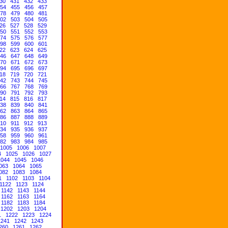
30
431
432
433
54
455
456
457
78
479
480
481
02
503
504
505
26
527
528
529
50
551
552
553
74
575
576
577
98
599
600
601
22
623
624
625
46
647
648
649
70
671
672
673
94
695
696
697
18
719
720
721
42
743
744
745
66
767
768
769
90
791
792
793
14
815
816
817
38
839
840
841
62
863
864
865
86
887
888
889
10
911
912
913
34
935
936
937
58
959
960
961
82
983
984
985
1005
1006
1007
4
1025
1026
1027
1044
1045
1046
063
1064
1065
082
1083
1084
1
1102
1103
1104
1122
1123
1124
1142
1143
1144
1162
1163
1164
1182
1183
1184
1202
1203
1204
1
1222
1223
1224
1241
1242
1243
260
1261
1262