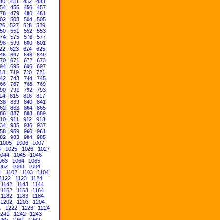
30
431
432
433
54
455
456
457
78
479
480
481
02
503
504
505
26
527
528
529
50
551
552
553
74
575
576
577
98
599
600
601
22
623
624
625
46
647
648
649
70
671
672
673
94
695
696
697
18
719
720
721
42
743
744
745
66
767
768
769
90
791
792
793
14
815
816
817
38
839
840
841
62
863
864
865
86
887
888
889
10
911
912
913
34
935
936
937
58
959
960
961
82
983
984
985
1005
1006
1007
4
1025
1026
1027
1044
1045
1046
063
1064
1065
082
1083
1084
1
1102
1103
1104
1122
1123
1124
1142
1143
1144
1162
1163
1164
1182
1183
1184
1202
1203
1204
1
1222
1223
1224
1241
1242
1243
260
1261
1262