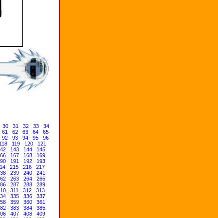
30
31
32
33
34
61
62
63
64
65
92
93
94
95
96
118
119
120
121
42
143
144
145
66
167
168
169
90
191
192
193
14
215
216
217
38
239
240
241
62
263
264
265
86
287
288
289
10
311
312
313
34
335
336
337
58
359
360
361
82
383
384
385
06
407
408
409