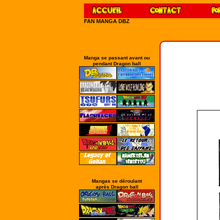
FAN MANGA DBZ
Manga se passant avant ou
pendant Dragon ball
Mangas se déroulant
après Dragon ball