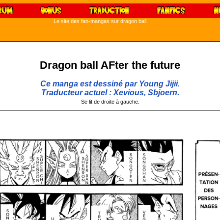
Le site des fan-mangas sur dragon ball
Dragon ball AFter the future
Ce manga est dessiné par Young Jijii.
Traducteur actuel : Xevious, Sbjoern.
Se lit de droite à gauche.