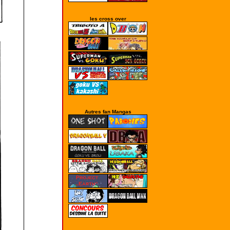
les cross over
Autres fan Mangas