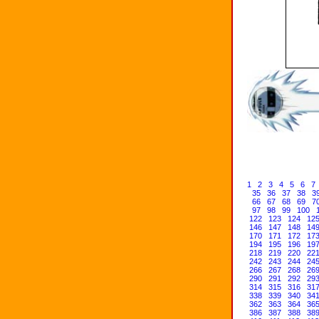
1
2
3
4
5
6
7
35
36
37
38
3
66
67
68
69
7
97
98
99
100
122
123
124
12
146
147
148
14
170
171
172
17
194
195
196
19
218
219
220
22
242
243
244
24
266
267
268
26
290
291
292
29
314
315
316
31
338
339
340
34
362
363
364
36
386
387
388
38