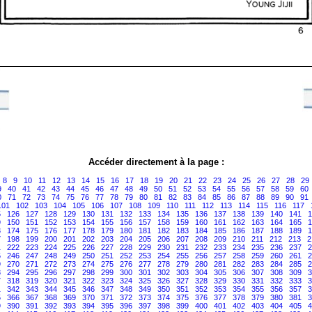
Accéder directement à la page :
8
9
10
11
12
13
14
15
16
17
18
19
20
21
22
23
24
25
26
27
28
29
9
40
41
42
43
44
45
46
47
48
49
50
51
52
53
54
55
56
57
58
59
60
0
71
72
73
74
75
76
77
78
79
80
81
82
83
84
85
86
87
88
89
90
91
101
102
103
104
105
106
107
108
109
110
111
112
113
114
115
116
117
5
126
127
128
129
130
131
132
133
134
135
136
137
138
139
140
141
1
9
150
151
152
153
154
155
156
157
158
159
160
161
162
163
164
165
1
3
174
175
176
177
178
179
180
181
182
183
184
185
186
187
188
189
1
7
198
199
200
201
202
203
204
205
206
207
208
209
210
211
212
213
2
1
222
223
224
225
226
227
228
229
230
231
232
233
234
235
236
237
2
5
246
247
248
249
250
251
252
253
254
255
256
257
258
259
260
261
2
9
270
271
272
273
274
275
276
277
278
279
280
281
282
283
284
285
2
3
294
295
296
297
298
299
300
301
302
303
304
305
306
307
308
309
3
7
318
319
320
321
322
323
324
325
326
327
328
329
330
331
332
333
3
1
342
343
344
345
346
347
348
349
350
351
352
353
354
355
356
357
3
5
366
367
368
369
370
371
372
373
374
375
376
377
378
379
380
381
3
9
390
391
392
393
394
395
396
397
398
399
400
401
402
403
404
405
4