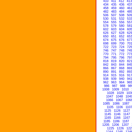
410
411
412
413
434
435
436
43
458
459
460
46
482
483
484
48
506
507
508
50
530
531
532
53
554
555
556
55
578
579
580
58
602
603
604
60
626
627
628
62
650
651
652
65
674
675
676
67
698
699
700
70
722
723
724
72
746
747
748
74
770
771
772
77
794
795
796
79
818
819
820
82
842
843
844
84
866
867
868
86
890
891
892
89
914
915
916
91
938
939
940
94
962
963
964
96
986
987
988
98
1008
1009
1010
1028
1029
103
1047
1048
104
1066
1067
106
1085
1086
1087
1105
1106
110
1125
1126
1127
1145
1146
1147
1165
1166
1167
1185
1186
1187
1205
1206
1207
1225
1226
122
1244
1245
124