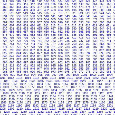
414
415
416
417
418
419
420
421
422
423
424
425
426
427
428
429
4
7
438
439
440
441
442
443
444
445
446
447
448
449
450
451
452
453
4
1
462
463
464
465
466
467
468
469
470
471
472
473
474
475
476
477
4
5
486
487
488
489
490
491
492
493
494
495
496
497
498
499
500
501
5
9
510
511
512
513
514
515
516
517
518
519
520
521
522
523
524
525
5
3
534
535
536
537
538
539
540
541
542
543
544
545
546
547
548
549
5
7
558
559
560
561
562
563
564
565
566
567
568
569
570
571
572
573
5
1
582
583
584
585
586
587
588
589
590
591
592
593
594
595
596
597
5
5
606
607
608
609
610
611
612
613
614
615
616
617
618
619
620
621
6
9
630
631
632
633
634
635
636
637
638
639
640
641
642
643
644
645
6
3
654
655
656
657
658
659
660
661
662
663
664
665
666
667
668
669
6
7
678
679
680
681
682
683
684
685
686
687
688
689
690
691
692
693
6
1
702
703
704
705
706
707
708
709
710
711
712
713
714
715
716
717
7
5
726
727
728
729
730
731
732
733
734
735
736
737
738
739
740
741
7
9
750
751
752
753
754
755
756
757
758
759
760
761
762
763
764
765
7
3
774
775
776
777
778
779
780
781
782
783
784
785
786
787
788
789
7
7
798
799
800
801
802
803
804
805
806
807
808
809
810
811
812
813
8
1
822
823
824
825
826
827
828
829
830
831
832
833
834
835
836
837
8
5
846
847
848
849
850
851
852
853
854
855
856
857
858
859
860
861
8
9
870
871
872
873
874
875
876
877
878
879
880
881
882
883
884
885
8
3
894
895
896
897
898
899
900
901
902
903
904
905
906
907
908
909
9
7
918
919
920
921
922
923
924
925
926
927
928
929
930
931
932
933
9
1
942
943
944
945
946
947
948
949
950
951
952
953
954
955
956
957
9
5
966
967
968
969
970
971
972
973
974
975
976
977
978
979
980
981
9
9
990
991
992
993
994
995
996
997
998
999
1000
1001
1002
1003
1004
1011
1012
1013
1014
1015
1016
1017
1018
1019
1020
1021
1022
1023
102
0
1031
1032
1033
1034
1035
1036
1037
1038
1039
1040
1041
1042
1043
9
1050
1051
1052
1053
1054
1055
1056
1057
1058
1059
1060
1061
1062
1
8
1069
1070
1071
1072
1073
1074
1075
1076
1077
1078
1079
1080
1081
1
1088
1089
1090
1091
1092
1093
1094
1095
1096
1097
1098
1099
1100
110
7
1108
1109
1110
1111
1112
1113
1114
1115
1116
1117
1118
1119
1120
1121
1128
1129
1130
1131
1132
1133
1134
1135
1136
1137
1138
1139
1140
1141
1148
1149
1150
1151
1152
1153
1154
1155
1156
1157
1158
1159
1160
1161
1168
1169
1170
1171
1172
1173
1174
1175
1176
1177
1178
1179
1180
1181
1188
1189
1190
1191
1192
1193
1194
1195
1196
1197
1198
1199
1200
1201
1208
1209
1210
1211
1212
1213
1214
1215
1216
1217
1218
1219
1220
122
7
1228
1229
1230
1231
1232
1233
1234
1235
1236
1237
1238
1239
1240
6
1247
1248
1249
1250
1251
1252
1253
1254
1255
1256
1257
1258
1259
1