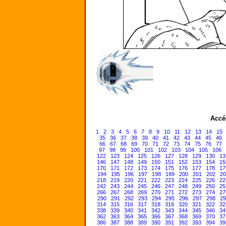
Accé
1
2
3
4
5
6
7
8
9
10
11
12
13
14
15
35
36
37
38
39
40
41
42
43
44
45
46
66
67
68
69
70
71
72
73
74
75
76
77
97
98
99
100
101
102
103
104
105
106
122
123
124
125
126
127
128
129
130
13
146
147
148
149
150
151
152
153
154
15
170
171
172
173
174
175
176
177
178
17
194
195
196
197
198
199
200
201
202
20
218
219
220
221
222
223
224
225
226
22
242
243
244
245
246
247
248
249
250
25
266
267
268
269
270
271
272
273
274
27
290
291
292
293
294
295
296
297
298
29
314
315
316
317
318
319
320
321
322
32
338
339
340
341
342
343
344
345
346
34
362
363
364
365
366
367
368
369
370
37
386
387
388
389
390
391
392
393
394
39