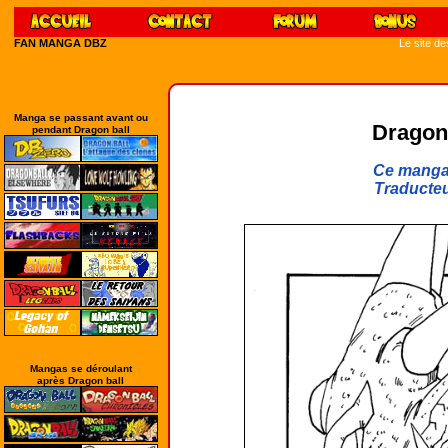
FAN MANGA DBZ
Le site d
Manga se passant avant ou
Dragon 
pendant Dragon ball
Ce manga 
Traducteu
Mangas se déroulant
après Dragon ball