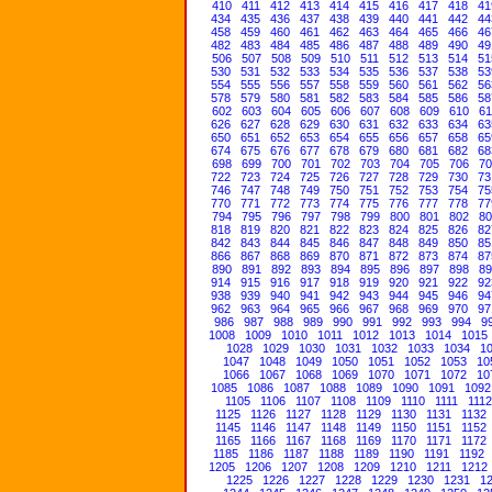
410
411
412
413
414
415
416
417
418
41
434
435
436
437
438
439
440
441
442
44
458
459
460
461
462
463
464
465
466
46
482
483
484
485
486
487
488
489
490
49
506
507
508
509
510
511
512
513
514
51
530
531
532
533
534
535
536
537
538
53
554
555
556
557
558
559
560
561
562
56
578
579
580
581
582
583
584
585
586
58
602
603
604
605
606
607
608
609
610
61
626
627
628
629
630
631
632
633
634
63
650
651
652
653
654
655
656
657
658
65
674
675
676
677
678
679
680
681
682
68
698
699
700
701
702
703
704
705
706
70
722
723
724
725
726
727
728
729
730
73
746
747
748
749
750
751
752
753
754
75
770
771
772
773
774
775
776
777
778
77
794
795
796
797
798
799
800
801
802
80
818
819
820
821
822
823
824
825
826
82
842
843
844
845
846
847
848
849
850
85
866
867
868
869
870
871
872
873
874
87
890
891
892
893
894
895
896
897
898
89
914
915
916
917
918
919
920
921
922
92
938
939
940
941
942
943
944
945
946
94
962
963
964
965
966
967
968
969
970
97
986
987
988
989
990
991
992
993
994
9
1008
1009
1010
1011
1012
1013
1014
1015
1028
1029
1030
1031
1032
1033
1034
1
1047
1048
1049
1050
1051
1052
1053
10
1066
1067
1068
1069
1070
1071
1072
10
1085
1086
1087
1088
1089
1090
1091
1092
1105
1106
1107
1108
1109
1110
1111
1112
1125
1126
1127
1128
1129
1130
1131
1132
1145
1146
1147
1148
1149
1150
1151
1152
1165
1166
1167
1168
1169
1170
1171
1172
1185
1186
1187
1188
1189
1190
1191
1192
1205
1206
1207
1208
1209
1210
1211
1212
1225
1226
1227
1228
1229
1230
1231
1