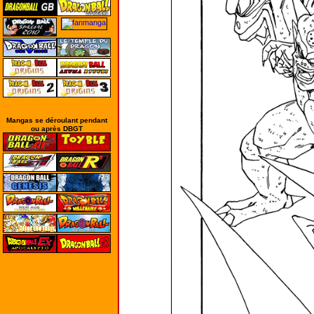
Mangas se déroulant pendant
ou après DBGT