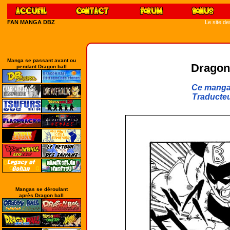
FAN MANGA DBZ
Le site d
Manga se passant avant ou
Dragon 
pendant Dragon ball
Ce manga 
Traducteu
Mangas se déroulant
après Dragon ball