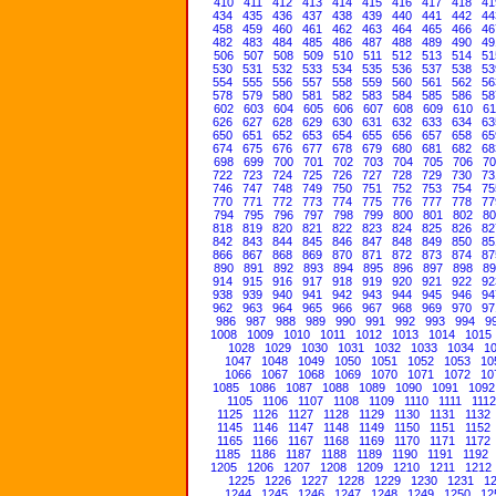
410
411
412
413
414
415
416
417
418
41
434
435
436
437
438
439
440
441
442
44
458
459
460
461
462
463
464
465
466
46
482
483
484
485
486
487
488
489
490
49
506
507
508
509
510
511
512
513
514
51
530
531
532
533
534
535
536
537
538
53
554
555
556
557
558
559
560
561
562
56
578
579
580
581
582
583
584
585
586
58
602
603
604
605
606
607
608
609
610
61
626
627
628
629
630
631
632
633
634
63
650
651
652
653
654
655
656
657
658
65
674
675
676
677
678
679
680
681
682
68
698
699
700
701
702
703
704
705
706
70
722
723
724
725
726
727
728
729
730
73
746
747
748
749
750
751
752
753
754
75
770
771
772
773
774
775
776
777
778
77
794
795
796
797
798
799
800
801
802
80
818
819
820
821
822
823
824
825
826
82
842
843
844
845
846
847
848
849
850
85
866
867
868
869
870
871
872
873
874
87
890
891
892
893
894
895
896
897
898
89
914
915
916
917
918
919
920
921
922
92
938
939
940
941
942
943
944
945
946
94
962
963
964
965
966
967
968
969
970
97
986
987
988
989
990
991
992
993
994
9
1008
1009
1010
1011
1012
1013
1014
1015
1028
1029
1030
1031
1032
1033
1034
1
1047
1048
1049
1050
1051
1052
1053
10
1066
1067
1068
1069
1070
1071
1072
10
1085
1086
1087
1088
1089
1090
1091
1092
1105
1106
1107
1108
1109
1110
1111
1112
1125
1126
1127
1128
1129
1130
1131
1132
1145
1146
1147
1148
1149
1150
1151
1152
1165
1166
1167
1168
1169
1170
1171
1172
1185
1186
1187
1188
1189
1190
1191
1192
1205
1206
1207
1208
1209
1210
1211
1212
1225
1226
1227
1228
1229
1230
1231
1
1244
1245
1246
1247
1248
1249
1250
12